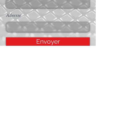
Adresse
Envoyer
Accueil
Services
Projets
Contact
APPELER