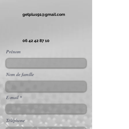
getplus91@gmail.com
06 42 42 87 10
Prénom
Nom de famille
E-mail
Téléphone