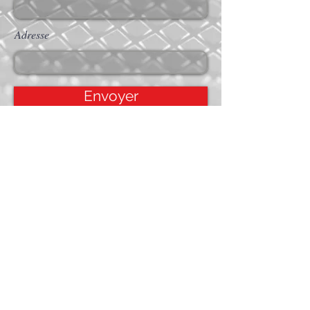
Adresse
Envoyer
Accueil
Services
Projets
Contact
APPELER