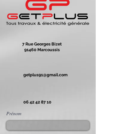
7 Rue Georges Bizet
91460 Marcoussis
getplus91@gmail.com
06 42 42 87 10
Prénom