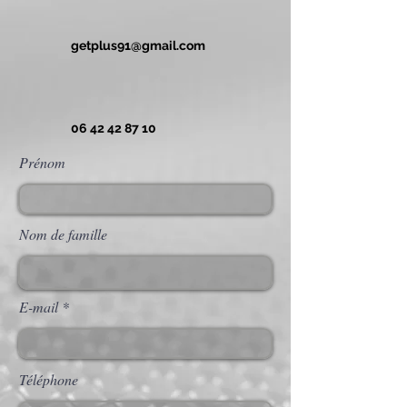
getplus91@gmail.com
06 42 42 87 10
Prénom
Nom de famille
E-mail
Téléphone