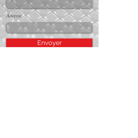
Adresse
Envoyer
Accueil
Services
Projets
Contact
APPELER