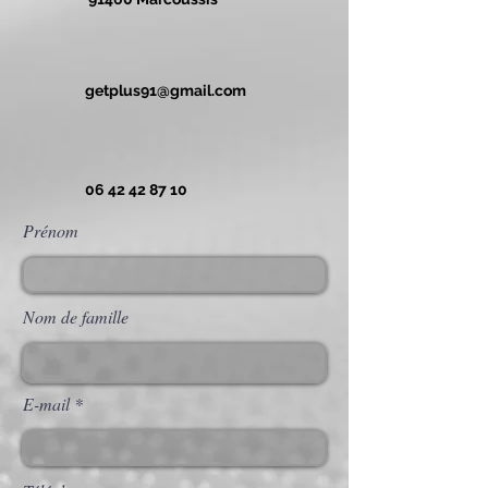
getplus91@gmail.com
06 42 42 87 10
Prénom
Nom de famille
E-mail