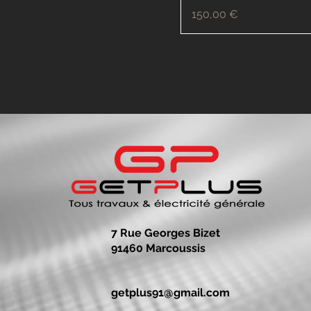
Prix
150,00 €
7 Rue Georges Bizet
91460 Marcoussis
getplus91@gmail.com