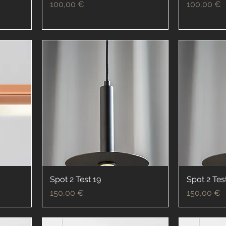
Prix
Prix
100,00 €
100,00 €
Spot 2 Test 19
Spot 2 Tes
Prix
Prix
150,00 €
150,00 €