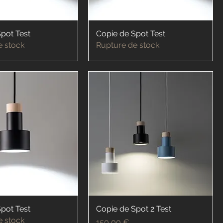
pot Test
Copie de Spot Test
e stock
Rupture de stock
pot Test
Copie de Spot 2 Test
e stock
Prix
150,00 €