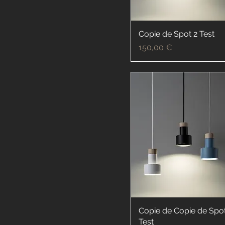
Copie de Spot 2 Test
Prix
150,00 €
Copie de Copie de Spot
Test