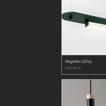
Règlette LED15
Prix
100,00 €