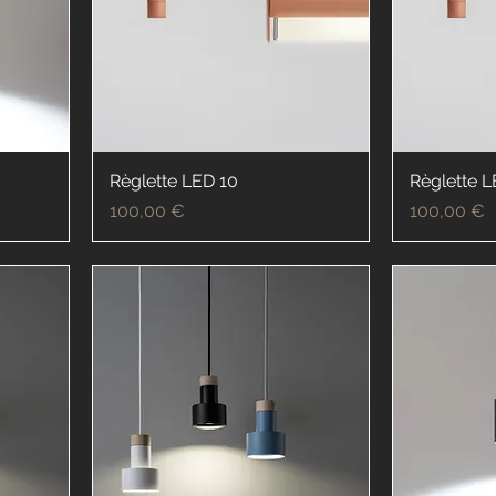
Règlette LED 10
Règlette 
Prix
Prix
100,00 €
100,00 €